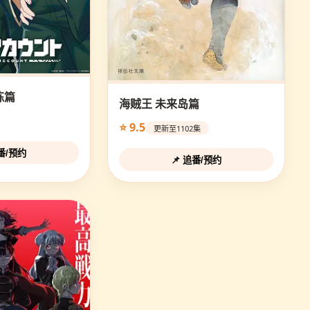
练篇
海贼王 未来岛篇
⭐ 9.5
更新至1102集
追番/预约
📌 追番/预约