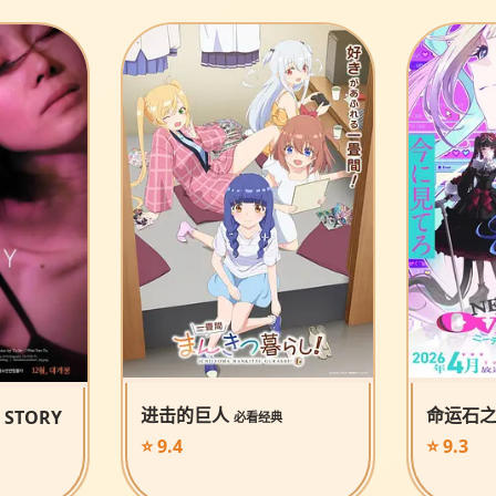
进击的巨人
命运石
 STORY
必看经典
⭐ 9.4
⭐ 9.3