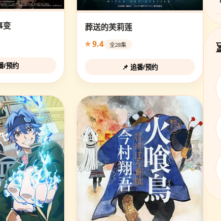
事变
葬送的芙莉莲
⭐ 9.4
全28集
追番/预约
📌 追番/预约