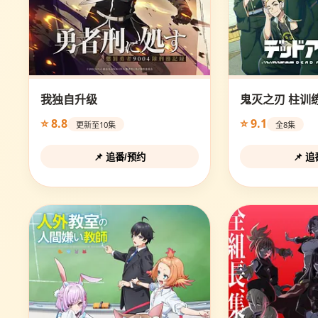
我独自升级
鬼灭之刃 柱训
⭐ 8.8
⭐ 9.1
更新至10集
全8集
📌 追番/预约
📌 