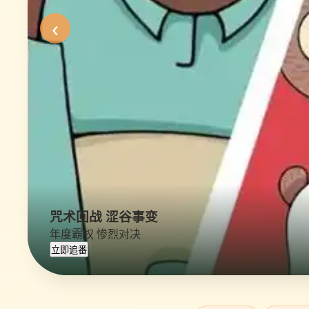
‹
咒术回战 涩谷事变
年度霸权 惨烈对决
立即追番