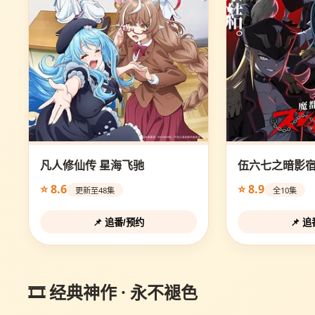
凡人修仙传 星海飞驰
伍六七之暗影
⭐ 8.6
⭐ 8.9
更新至48集
全10集
📌 追番/预约
📌 
🎞️ 经典神作 · 永不褪色