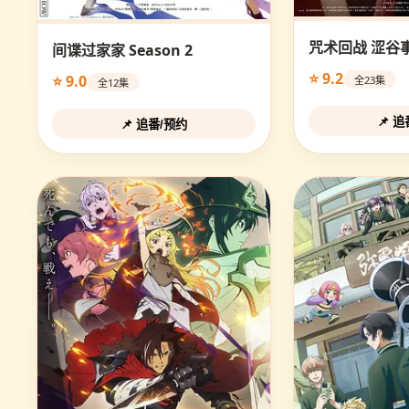
咒术回战 涩谷
间谍过家家 Season 2
⭐ 9.2
⭐ 9.0
全23集
全12集
📌 
📌 追番/预约