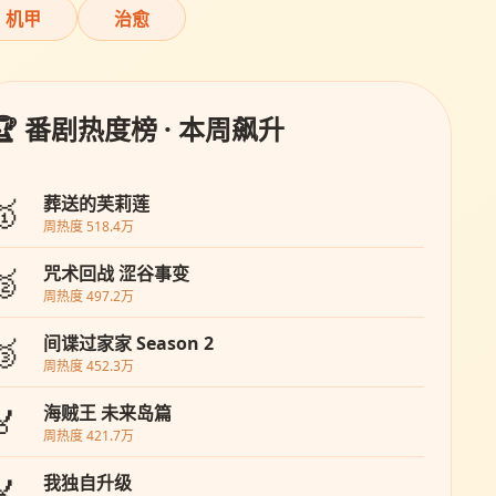
机甲
治愈
🏆 番剧热度榜 · 本周飙升
🥇
葬送的芙莉莲
周热度 518.4万
🥈
咒术回战 涩谷事变
周热度 497.2万
🥉
间谍过家家 Season 2
周热度 452.3万
🏅
海贼王 未来岛篇
周热度 421.7万
🏅
我独自升级