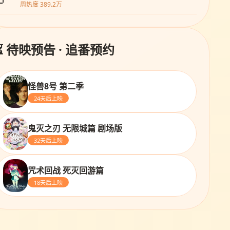
周热度 389.2万
⏳ 待映预告 · 追番预约
怪兽8号 第二季
24天后上映
鬼灭之刃 无限城篇 剧场版
32天后上映
咒术回战 死灭回游篇
18天后上映