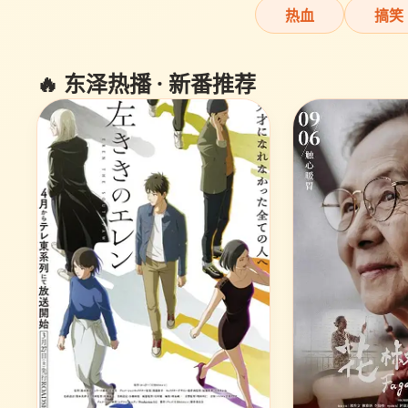
热血
搞笑
🔥 东泽热播 · 新番推荐