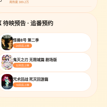
周热度 389.2万
⏳ 待映预告 · 追番预约
怪兽8号 第二季
24天后上映
鬼灭之刃 无限城篇 剧场版
32天后上映
咒术回战 死灭回游篇
18天后上映