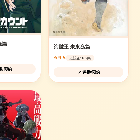
练篇
海贼王 未来岛篇
⭐ 9.5
更新至1102集
追番/预约
📌 追番/预约