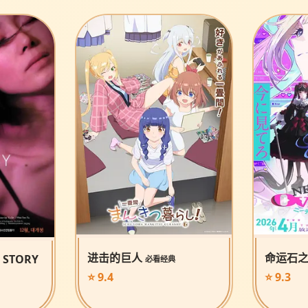
进击的巨人
命运石
 STORY
必看经典
⭐ 9.4
⭐ 9.3