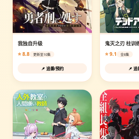
我独自升级
鬼灭之刃 柱训
⭐ 8.8
⭐ 9.1
更新至10集
全8集
📌 追番/预约
📌 