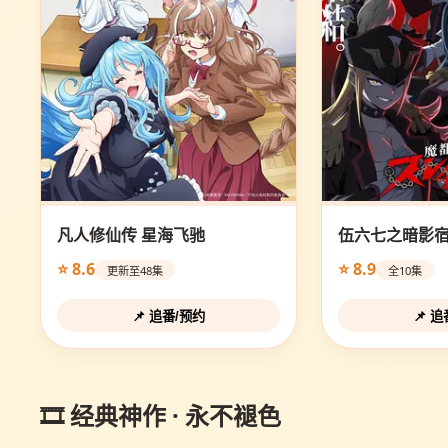
凡人修仙传 星海飞驰
伍六七之暗影
⭐ 8.6
⭐ 8.9
更新至48集
全10集
📌 追番/预约
📌 
🎞️ 经典神作 · 永不褪色