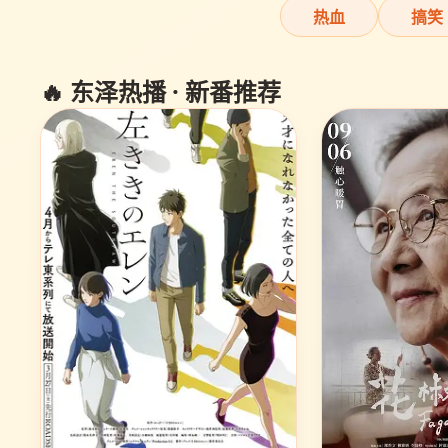
热血
搞笑
🔥 东泽热播 · 新番推荐