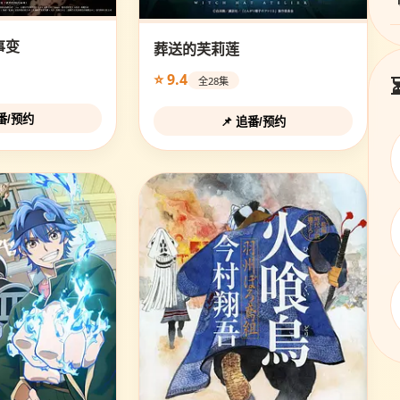
事变
葬送的芙莉莲
⭐ 9.4
全28集
追番/预约
📌 追番/预约