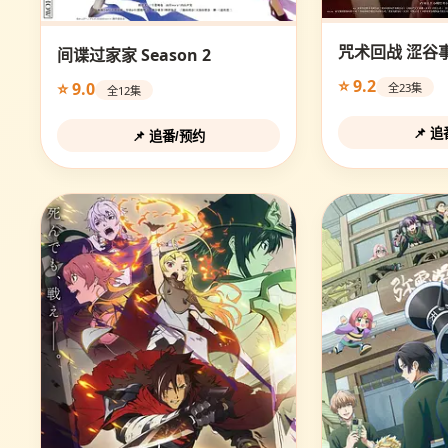
咒术回战 涩谷
间谍过家家 Season 2
⭐ 9.2
⭐ 9.0
全23集
全12集
📌 
📌 追番/预约