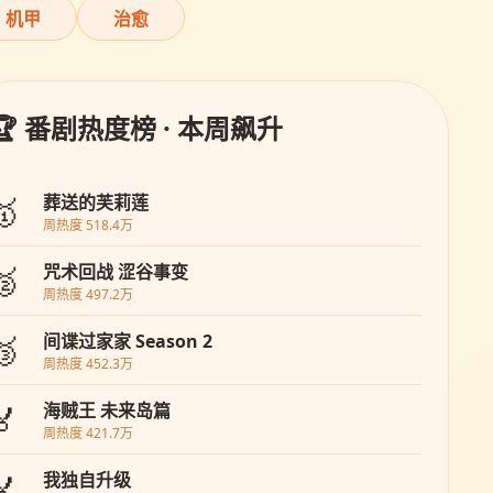
机甲
治愈
🏆 番剧热度榜 · 本周飙升
🥇
葬送的芙莉莲
周热度 518.4万
🥈
咒术回战 涩谷事变
周热度 497.2万
🥉
间谍过家家 Season 2
周热度 452.3万
🏅
海贼王 未来岛篇
周热度 421.7万
🏅
我独自升级