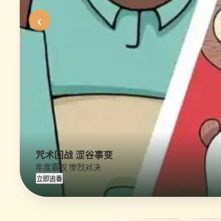
‹
咒术回战 涩谷事变
年度霸权 惨烈对决
立即追番